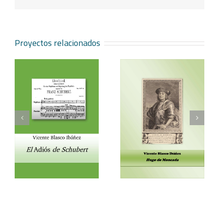
electrónico
Proyectos relacionados
Vicente Blasco Ibáñez,
Aventura veneciana y
t
Hugo de Moncada
otros cuentos