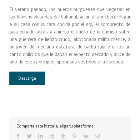
El verano pasado, los hueros burgueses que vegetan en
las blancas alquerías del Cabañal, veían al anochecer llegar
a su casa con la cara cocida por el sol, el sombrerito de
paja echado atrás y abierto el cuello de la camisa sobre
una guerrera de lienzo crudo, abotonada militarmente, a
un joven de mediana estatura, de barba rala y ojillos un
tanto oblicuos que le daban el aspecto delicado y dulce de
uno de esos príncipes japoneses vestidos a la europea.
Descarga
¡Comparte esta historia, elige tu plataforma!
facebook
twitter
linkedin
reddit
tumblr
pinterest
vk
Correo