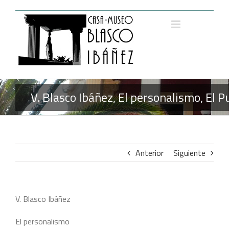
Saltar
al
contenido
V. Blasco Ibáñez, El personalismo, El 
Anterior
Siguiente
V. Blasco Ibáñez
El personalismo