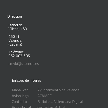
Dirección
Isabel de
Villena, 159
46011
Valencia
(España)
Teléfono:
962 082 586
cmvbi@valencia.es
Enlaces de interés
Mapa web
Ayuntamiento de Valencia
Aviso legal
ACAMFE
Contacto
Biblioteca Valenciana Digital
Accesibilitat
Cervantes Virtual