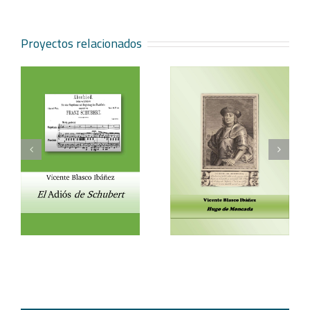
Proyectos relacionados
Vicente Blasco Ibáñez,
Aventura veneciana y
t
Hugo de Moncada
otros cuentos