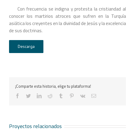
Con frecuencia se indigna y protesta la cristiandad al
conocer los martirios atroces que sufren en la Turquía
asiática los creyentes en la divinidad de Jesús y la excelencia
de sus doctrinas.
Descarga
¡Comparte esta historia, elige tu plataforma!
facebook
twitter
linkedin
reddit
tumblr
pinterest
vk
Correo
electrónico
Proyectos relacionados