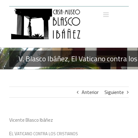
Saltar
al
contenido
V. Blasco Ibáñez, El Vaticano contra lo
Anterior
Siguiente
Vicente Blasco Ibáñez
E
V
L
ATICANO CONTRA LOS CRISTIANOS