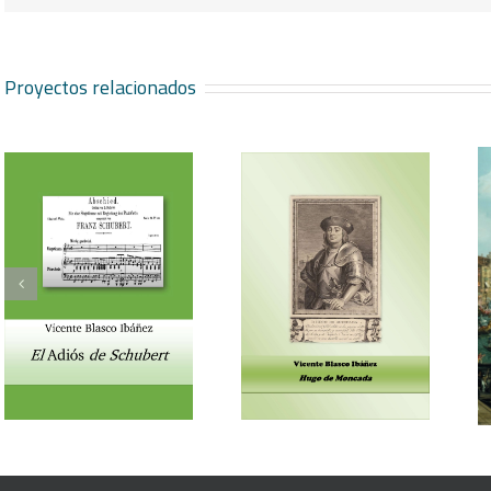
Proyectos relacionados
Vicente Blasco Ibáñez,
Aventura veneciana y
Hugo de Moncada
otros cuentos