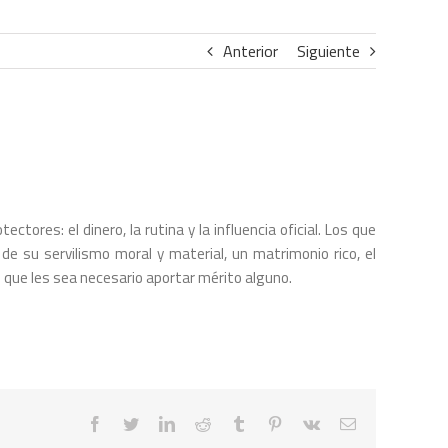
Anterior
Siguiente
ctores: el dinero, la rutina y la influencia oficial. Los que
e su servilismo moral y material, un matrimonio rico, el
n que les sea necesario aportar mérito alguno.
facebook
twitter
linkedin
reddit
tumblr
pinterest
vk
Correo
electrónico