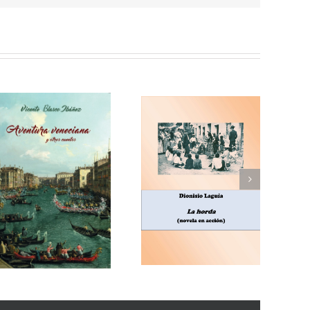
Enrique Blanco Rojas,
Dionisio Laguía, La
Arroz y tartana
horda (novela en
(comedia en tres
acción)
actos)