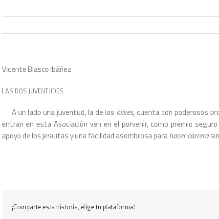
Vicente Blasco Ibáñez
L
AS DOS JUVENTUDES
A un lado una juventud, la de los
luises,
cuenta con poderosos prote
entran en esta Asociación ven en el porvenir, como premio seguro d
apoyo de los jesuitas y una facilidad asombrosa para
hacer carrera
si
¡Comparte esta historia, elige tu plataforma!