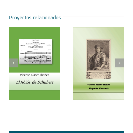
Proyectos relacionados
Vicente Blasco Ibáñez,
Aventura veneciana y
t
Hugo de Moncada
otros cuentos