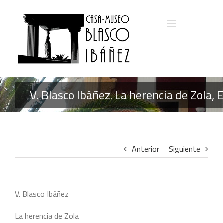
Saltar
al
contenido
V. Blasco Ibáñez, La herencia de Zola, 
Anterior
Siguiente
V. Blasco Ibáñez
La herencia de Zola