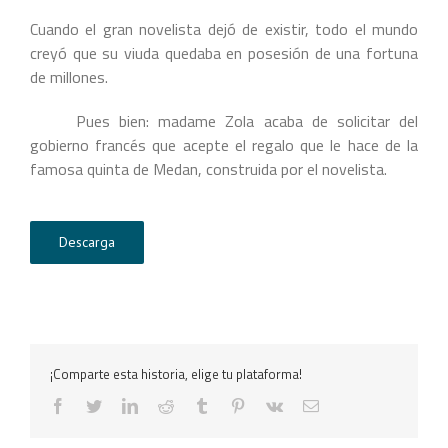
Cuando el gran novelista dejó de existir, todo el mundo
creyó que su viuda quedaba en posesión de una fortuna
de millones.
Pues bien: madame Zola acaba de solicitar del
gobierno francés que acepte el regalo que le hace de la
famosa quinta de Medan, construida por el novelista.
Descarga
¡Comparte esta historia, elige tu plataforma!
facebook
twitter
linkedin
reddit
tumblr
pinterest
vk
Correo
electrónico