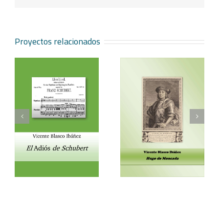
Proyectos relacionados
Vicente Blasco Ibáñez,
Aventura veneciana y
t
Hugo de Moncada
otros cuentos