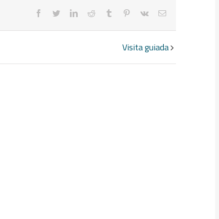
facebook
twitter
linkedin
reddit
tumblr
pinterest
vk
Correo
electrónico
Visita guiada