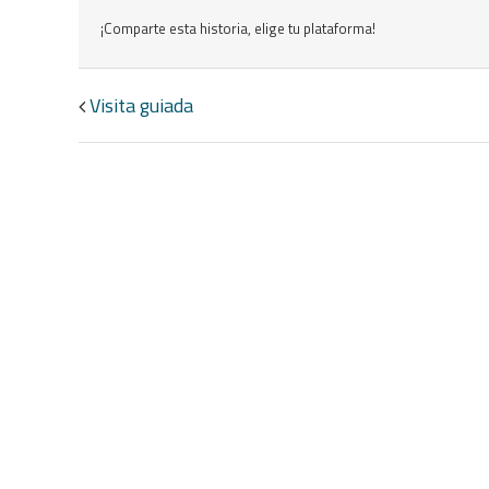
¡Comparte esta historia, elige tu plataforma!
Navegación
Visita guiada
del
Evento