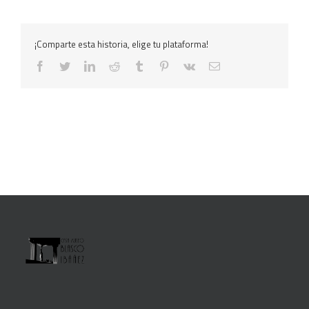
¡Comparte esta historia, elige tu plataforma!
facebook
twitter
linkedin
reddit
tumblr
pinterest
vk
Correo
electrónico