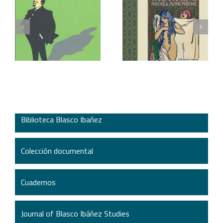
Cécile Fourrel,
Prometeo. Revista de
Prometeo: en el taller
la Casa-Museu Blasco
editorial de Vicente
Ibáñez, nº 2
Blasco Ibáñez (1890-
1928)
Biblioteca Blasco Ibañez
Colección documental
Cuadernos
Journal of Blasco Ibáñez Studies