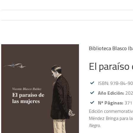
Biblioteca Blasco I
El paraíso
ISBN: 978-84-9
Año Edición:
20
Nº Páginas:
371
Edición conmemorativa
Méndez Bringa para la 
Negro
.