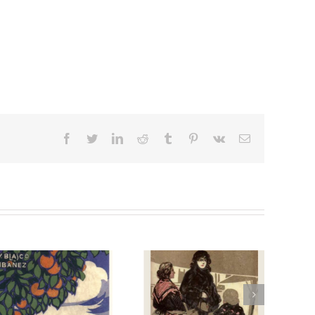
facebook
twitter
linkedin
reddit
tumblr
pinterest
vk
Correo
electrónico
Arroz y tartana
Mare Nostrum