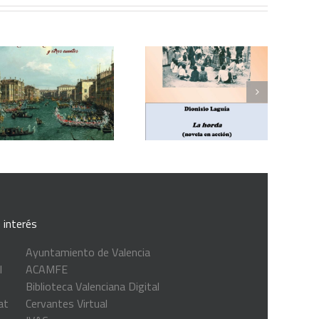
Enrique Blanco Rojas,
Dionisio Laguía, La
Arroz y tartana
horda (novela en
(comedia en tres
acción)
actos)
 interés
Ayuntamiento de Valencia
l
ACAMFE
Biblioteca Valenciana Digital
at
Cervantes Virtual