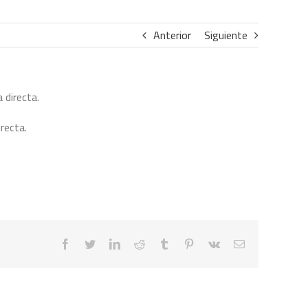
Anterior
Siguiente
 directa.
recta.
facebook
twitter
linkedin
reddit
tumblr
pinterest
vk
Correo
electrónico