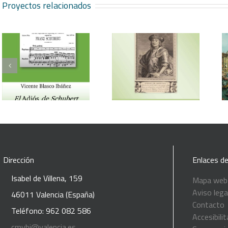
Proyectos relacionados
Vicente Blasco Ibáñez,
Aventura veneciana y
Hugo de Moncada
otros cuentos
Dirección
Enlaces de
Isabel de Villena, 159
Mapa web
Aviso lega
46011 Valencia (España)
Contacto
Teléfono: 962 082 586
Accesibilit
cmvbi@valencia.es