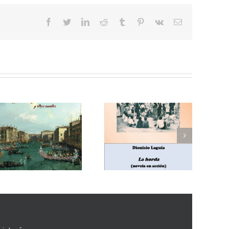
facebook
twitter
linkedin
reddit
tumblr
pinterest
vk
Correo
electrónico
Enrique Blanco Rojas,
Dionisio Laguía, La
Arroz y tartana
horda (novela en
(comedia en tres
acción)
actos)