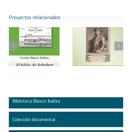
Proyectos relacionados
Vicente Blasco Ibáñez,
Aventura veneciana y
t
Hugo de Moncada
otros cuentos
Biblioteca Blasco Ibañez
Colección documental