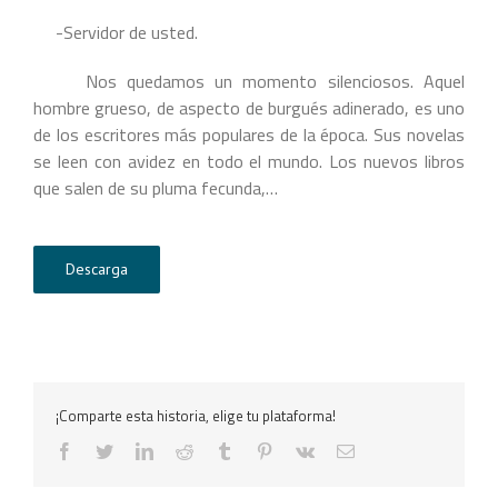
-Servidor de usted.
Nos quedamos un momento silenciosos. Aquel
hombre grueso, de aspecto de burgués adinerado, es uno
de los escritores más populares de la época. Sus novelas
se leen con avidez en todo el mundo. Los nuevos libros
que salen de su pluma fecunda,…
Descarga
¡Comparte esta historia, elige tu plataforma!
facebook
twitter
linkedin
reddit
tumblr
pinterest
vk
Correo
electrónico