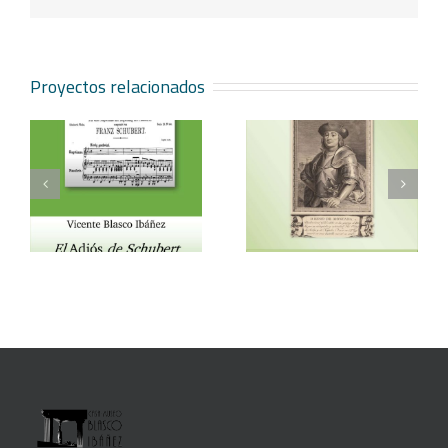
electrónico
Proyectos relacionados
Vicente Blasco Ibáñez,
Aventura veneciana y
t
Hugo de Moncada
otros cuentos