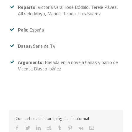
Reparto:
Victoria Vera, José Bódalo, Terele Pávez,
Alfredo Mayo, Manuel Tejada, Luis Suárez
País:
España
Datos:
Serie de TV
Argumento:
Basada en la novela Cañas y barro de
Vicente Blasco Ibáñez
¡Comparte esta historia, elige tu plataforma!
facebook
twitter
linkedin
reddit
tumblr
pinterest
vk
Correo