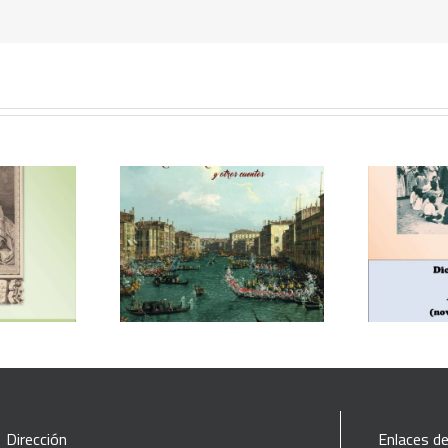
En
veneciana y otros
Dionisio Laguía, La horda
y
cuentos
(novela en acción)
Dirección
Enlaces de