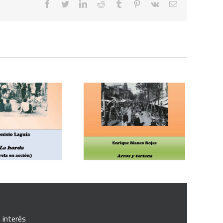
facebook
twitter
linkedin
reddit
tumblr
pinterest
vk
Correo
electrónico
rique Blanco Rojas, Arroz
 tartana (comedia en tres
actos)
 interés