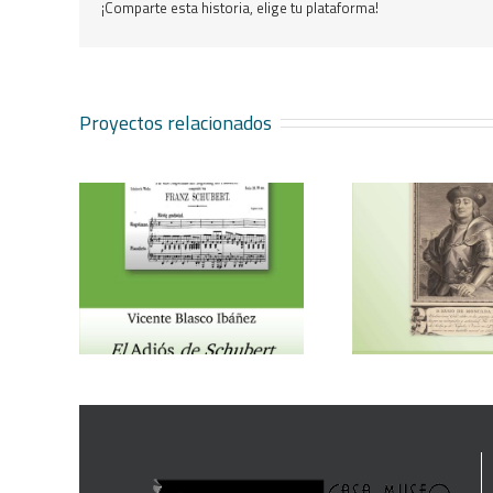
¡Comparte esta historia, elige tu plataforma!
Proyectos relacionados
Vicente Blasco Ibáñez, Hugo
Aventura 
ubert
de Moncada