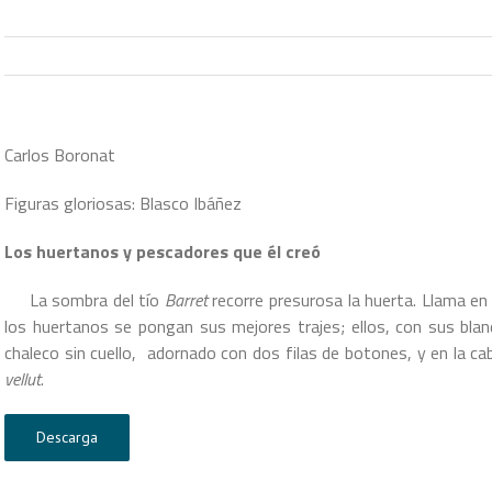
Carlos Boronat
Figuras gloriosas: Blasco Ibáñez
Los huertanos y pescadores que él creó
La sombra del tío
Barret
recorre presurosa la huerta. Llama en
los huertanos se pongan sus mejores trajes; ellos, con sus blan
chaleco sin cuello, adornado con dos filas de botones, y en la c
vellut
.
Descarga