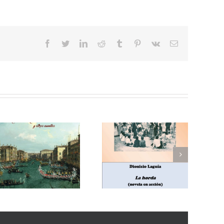
facebook
twitter
linkedin
reddit
tumblr
pinterest
vk
Correo
electrónico
Enrique Blanco Rojas,
Dionisio Laguía, La
Arroz y tartana
horda (novela en
(comedia en tres
acción)
actos)