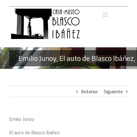
Saltar
al
contenido
Emilio Junoy, El auto de Blasco Ibáñez
Anterior
Siguiente
Emilio Junoy
El auto de Blasco Ibáñez