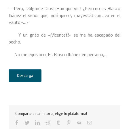
—Pero, ¡válgame Dios! ¡Hay que ver! ¿Pero no es Blasco
Ibáñez el señor que, «olímpico y mayestático», va en el
«auto»…?
Y un grito de «¡Vicentet!» se me ha escapado del
pecho.
No me equivoco. Es Blasco Ibáñez en persona,…
Descarga
¡Comparte esta historia, elige tu plataforma!
facebook
twitter
linkedin
reddit
tumblr
pinterest
vk
Correo
electrónico