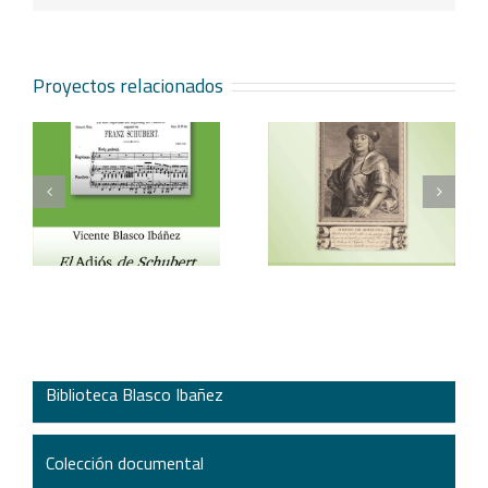
Proyectos relacionados
Vicente Blasco Ibáñez,
Aventura veneciana y
t
Hugo de Moncada
otros cuentos
Biblioteca Blasco Ibañez
Colección documental