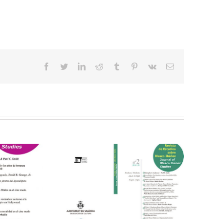
facebook
twitter
linkedin
reddit
tumblr
pinterest
vk
Correo
electrónico
sco Ibáñez Studies
nº2