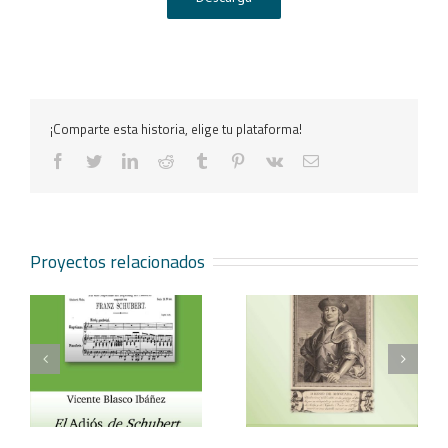
¡Comparte esta historia, elige tu plataforma!
facebook
twitter
linkedin
reddit
tumblr
pinterest
vk
Correo
electrónico
Proyectos relacionados
Vicente Blasco Ibáñez,
Aventura veneciana y
t
Hugo de Moncada
otros cuentos