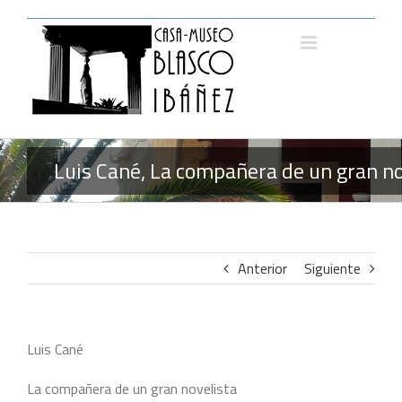
Saltar
al
contenido
Luis Cané, La compañera de un gran n
Anterior
Siguiente
Luis Cané
La compañera de un gran novelista