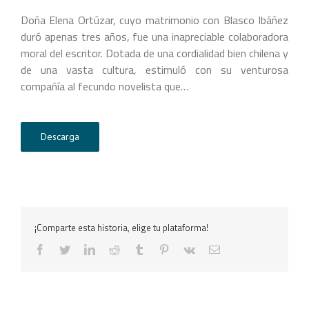
Doña Elena Ortúzar, cuyo matrimonio con Blasco Ibáñez
duró apenas tres años, fue una inapreciable colaboradora
moral del escritor. Dotada de una cordialidad bien chilena y
de una vasta cultura, estimuló con su venturosa
compañía al fecundo novelista que…
Descarga
¡Comparte esta historia, elige tu plataforma!
facebook
twitter
linkedin
reddit
tumblr
pinterest
vk
Correo
electrónico