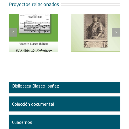
Proyectos relacionados
Vicente Blasco Ibáñez,
Aventura veneciana y
t
Hugo de Moncada
otros cuentos
Biblioteca Blasco Ibañez
Colección documental
Cuadernos