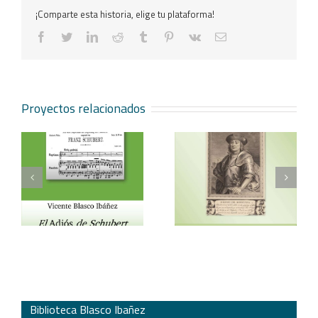
¡Comparte esta historia, elige tu plataforma!
facebook
twitter
linkedin
reddit
tumblr
pinterest
vk
Correo
electrónico
Proyectos relacionados
Vicente Blasco Ibáñez,
Aventura veneciana y
t
Hugo de Moncada
otros cuentos
Biblioteca Blasco Ibañez