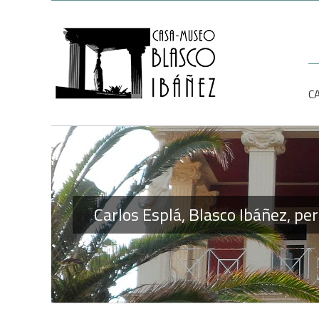
Saltar
al
contenido
Bu
C
Carlos Esplá, Blasco Ibáñez, pe