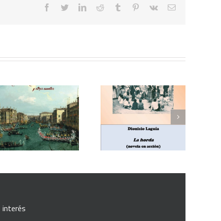
facebook
twitter
linkedin
reddit
tumblr
pinterest
vk
Correo
electrónico
Enrique Blanco Rojas,
Dionisio Laguía, La
Arroz y tartana
horda (novela en
(comedia en tres
acción)
actos)
 interés