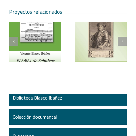
Proyectos relacionados
Vicente Blasco Ibáñez,
Aventura veneciana y
t
Hugo de Moncada
otros cuentos
Biblioteca Blasco Ibañez
Colección documental