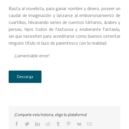
Basta al novelista, para ganar nombre y dinero, poseer un
caudal de imaginación y lanzarse al emborronamiento de
cuartillas, hilvanando series de cuentos tártaros, árabes y
persas, hijos todos de fastuosa y exuberante fantasía,
sin que necesiten para acreditarse como buenos ostentar
ninguno título ni lazo de parentesco con la realidad.
¡Lamentable error!
Descarga
¡Comparte esta historia, elige tu plataforma!
facebook
twitter
linkedin
reddit
tumblr
pinterest
vk
Correo
electrónico