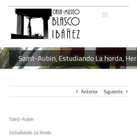
Saltar
al
contenido
Saint-Aubin, Estudiando La horda, He
Anterior
Siguiente
Saint-Aubin
Estudiando
La horda