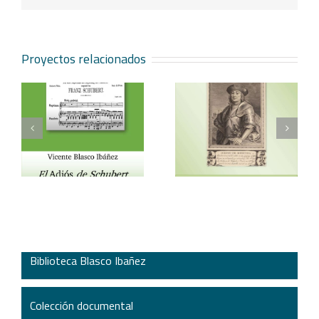
Proyectos relacionados
Vicente Blasco Ibáñez,
Aventura veneciana y
t
Hugo de Moncada
otros cuentos
Biblioteca Blasco Ibañez
Colección documental