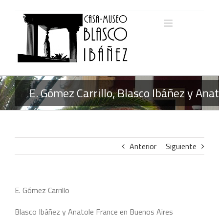
Saltar
al
contenido
E. Gómez Carrillo, Blasco Ibáñez y An
Anterior
Siguiente
E. Gómez Carrillo
Blasco Ibáñez y Anatole France en Buenos Aires