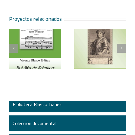
Proyectos relacionados
Vicente Blasco Ibáñez,
Aventura veneciana y
t
Hugo de Moncada
otros cuentos
Biblioteca Blasco Ibañez
Colección documental