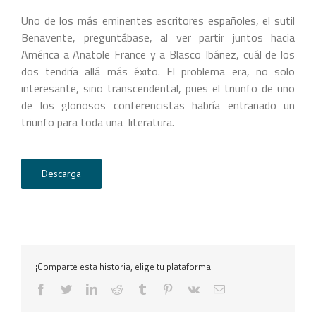
Uno de los más eminentes escritores españoles, el sutil
Benavente, preguntábase, al ver partir juntos hacia
América a Anatole France y a Blasco Ibáñez, cuál de los
dos tendría allá más éxito. El problema era, no solo
interesante, sino transcendental, pues el triunfo de uno
de los gloriosos conferencistas habría entrañado un
triunfo para toda una literatura.
Descarga
¡Comparte esta historia, elige tu plataforma!
facebook
twitter
linkedin
reddit
tumblr
pinterest
vk
Correo
electrónico