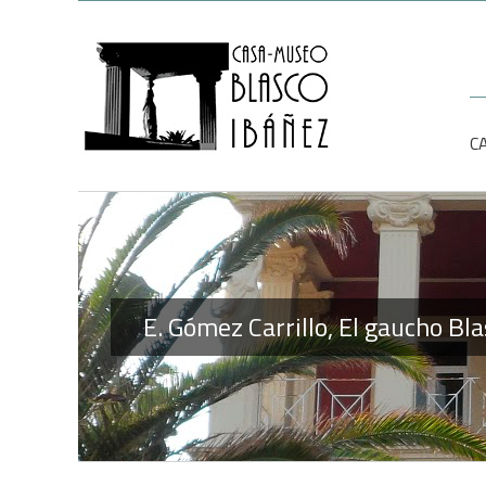
Saltar
al
contenido
Bu
C
E. Gómez Carrillo, El gaucho B