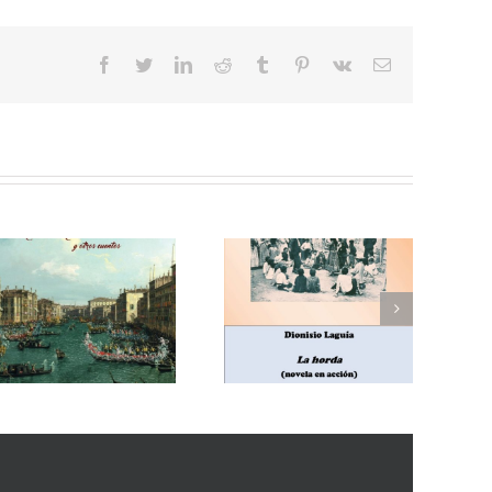
facebook
twitter
linkedin
reddit
tumblr
pinterest
vk
Correo
electrónico
Enrique Blanco Rojas,
Dionisio Laguía, La
Arroz y tartana
horda (novela en
(comedia en tres
acción)
actos)