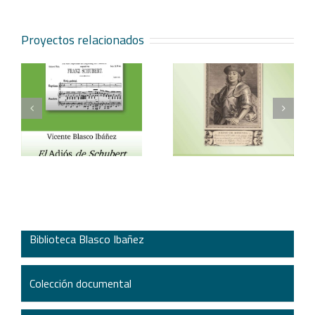
Proyectos relacionados
Vicente Blasco Ibáñez,
Aventura veneciana y
t
Hugo de Moncada
otros cuentos
Biblioteca Blasco Ibañez
Colección documental