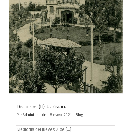
Discursos (II): Parisiana
Por
Administración
|
8 mayo, 2021
|
Blog
Mediodía del jueves 2 de [...]