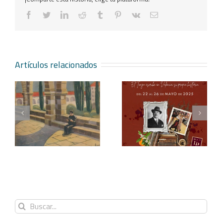
facebook
twitter
linkedin
reddit
tumblr
pinterest
vk
Correo
electrónico
Artículos relacionados
Blasco Ibáñez, el tango
Redescubriendo «La
y los festivales
araña»
Buscar: