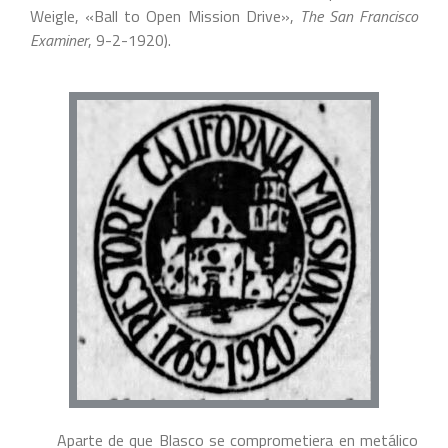
Weigle, «Ball to Open Mission Drive»,
The San Francisco
Examiner
, 9-2-1920).
Aparte de que Blasco se comprometiera en metálico