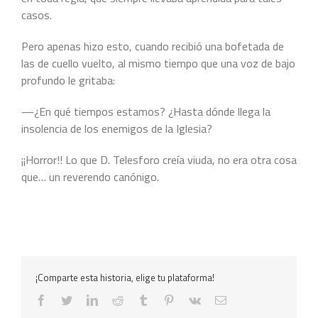
casos.
Pero apenas hizo esto, cuando recibió una bofetada de
las de cuello vuelto, al mismo tiempo que una voz de bajo
profundo le gritaba:
—¿En qué tiempos estamos? ¿Hasta dónde llega la
insolencia de los enemigos de la Iglesia?
¡¡Horror!! Lo que D. Telesforo creía viuda, no era otra cosa
que… un reverendo canónigo.
¡Comparte esta historia, elige tu plataforma!
facebook
twitter
linkedin
reddit
tumblr
pinterest
vk
Correo
electrónico