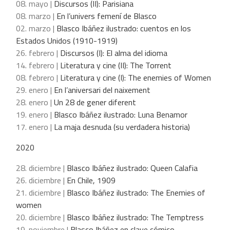
08. mayo |
Discursos (II): Parisiana
08. marzo |
En l’univers femení de Blasco
02. marzo |
Blasco Ibáñez ilustrado: cuentos en los
Estados Unidos (1910-1919)
26. febrero |
Discursos (I): El alma del idioma
14. febrero |
Literatura y cine (II): The Torrent
08. febrero |
Literatura y cine (I): The enemies of Women
29. enero |
En l’aniversari del naixement
28. enero |
Un 28 de gener diferent
19. enero |
Blasco Ibáñez ilustrado: Luna Benamor
17. enero |
La maja desnuda (su verdadera historia)
2020
28. diciembre |
Blasco Ibáñez ilustrado: Queen Calafia
26. diciembre |
En Chile, 1909
21. diciembre |
Blasco Ibáñez ilustrado: The Enemies of
women
20. diciembre |
Blasco Ibáñez ilustrado: The Temptress
19. noviembre |
Blasco Ibáñez en clave cómico-