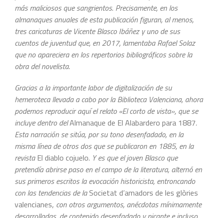
más maliciosos que sangrientos. Precisamente, en los
almanaques anuales de esta publicación figuran, al menos,
tres caricaturas de Vicente Blasco Ibáñez y uno de sus
cuentos de juventud que, en 2017, lamentaba Rafael Solaz
que no apareciera en los repertorios bibliográficos sobre la
obra del novelista.
Gracias a la importante labor de digitalización de su
hemeroteca llevada a cabo por la Biblioteca Valenciana, ahora
podemos reproducir aquí el relato «El corto de vista», que se
incluye dentro del
Almanaque de El Alabardero para 1887
.
Esta narración se sitúa, por su tono desenfadado, en la
misma línea de otros dos que se publicaron en 1885, en la
revista
El diablo cojuelo.
Y es que el joven Blasco que
pretendía abrirse paso en
el campo de la literatura, alternó en
sus primeros escritos la evocación historicista, entroncando
con las tendencias de la
Societat d’amadors de les glòries
valencianes,
con otros argumentos, anécdotas mínimamente
desarrolladas, de contenido desenfadado y picante e incluso