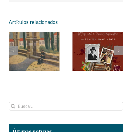
Artículos relacionados
Blasco Ibáñez, el tango
Redescubriendo «La
y los festivales
araña»
Buscar:
Últimas noticias