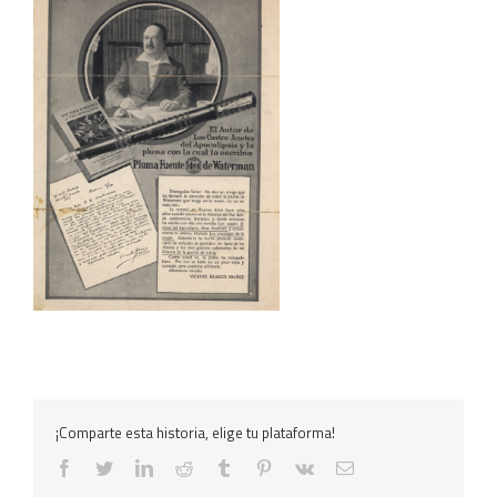
¡Comparte esta historia, elige tu plataforma!
facebook
twitter
linkedin
reddit
tumblr
pinterest
vk
Correo
electrónico