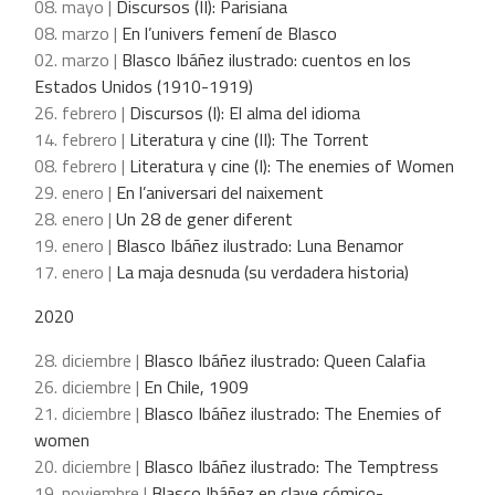
08. mayo |
Discursos (II): Parisiana
08. marzo |
En l’univers femení de Blasco
02. marzo |
Blasco Ibáñez ilustrado: cuentos en los
Estados Unidos (1910-1919)
26. febrero |
Discursos (I): El alma del idioma
14. febrero |
Literatura y cine (II): The Torrent
08. febrero |
Literatura y cine (I): The enemies of Women
29. enero |
En l’aniversari del naixement
28. enero |
Un 28 de gener diferent
19. enero |
Blasco Ibáñez ilustrado: Luna Benamor
17. enero |
La maja desnuda (su verdadera historia)
2020
28. diciembre |
Blasco Ibáñez ilustrado: Queen Calafia
26. diciembre |
En Chile, 1909
21. diciembre |
Blasco Ibáñez ilustrado: The Enemies of
women
20. diciembre |
Blasco Ibáñez ilustrado: The Temptress
19. noviembre |
Blasco Ibáñez en clave cómico-