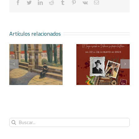
facebook
twitter
linkedin
reddit
tumblr
pinterest
vk
Correo
electrónico
Artículos relacionados
Blasco Ibáñez, el tango
Redescubriendo «La
y los festivales
araña»
Buscar: