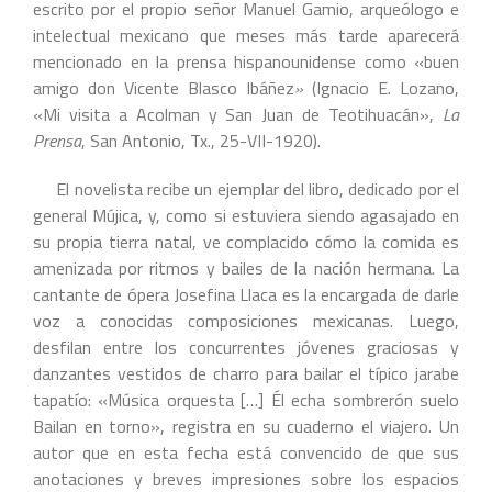
escrito por el propio señor Manuel Gamio, arqueólogo e
intelectual mexicano que meses más tarde aparecerá
mencionado en la prensa hispanounidense como «buen
amigo don Vicente Blasco Ibáñez
»
(Ignacio E. Lozano,
«Mi visita a Acolman y San Juan de Teotihuacán»,
La
Prensa
, San Antonio, Tx., 25-VII-1920).
El novelista recibe un ejemplar del libro, dedicado por el
general Mújica, y, como si estuviera siendo agasajado en
su propia tierra natal, ve complacido cómo la comida es
amenizada por ritmos y bailes de la nación hermana. La
cantante de ópera Josefina Llaca es la encargada de darle
voz a conocidas composiciones mexicanas. Luego,
desfilan entre los concurrentes jóvenes graciosas y
danzantes vestidos de charro para bailar el típico jarabe
tapatío: «Música orquesta […] Él echa sombrerón suelo
Bailan en torno», registra en su cuaderno el viajero. Un
autor que en esta fecha está convencido de que sus
anotaciones y breves impresiones sobre los espacios