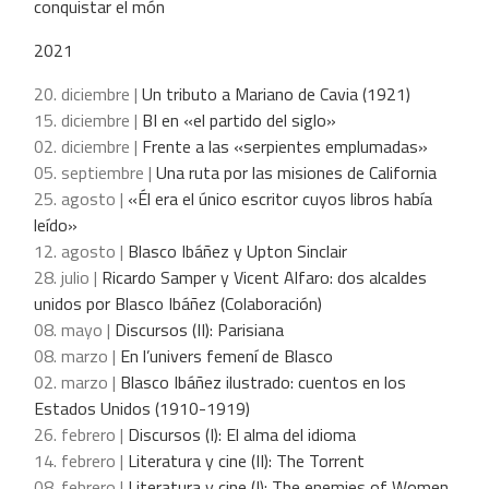
conquistar el món
2021
20. diciembre |
Un tributo a Mariano de Cavia (1921)
15. diciembre |
BI en «el partido del siglo»
02. diciembre |
Frente a las «serpientes emplumadas»
05. septiembre |
Una ruta por las misiones de California
25. agosto |
«Él era el único escritor cuyos libros había
leído»
12. agosto |
Blasco Ibáñez y Upton Sinclair
28. julio |
Ricardo Samper y Vicent Alfaro: dos alcaldes
unidos por Blasco Ibáñez (Colaboración)
08. mayo |
Discursos (II): Parisiana
08. marzo |
En l’univers femení de Blasco
02. marzo |
Blasco Ibáñez ilustrado: cuentos en los
Estados Unidos (1910-1919)
26. febrero |
Discursos (I): El alma del idioma
14. febrero |
Literatura y cine (II): The Torrent
08. febrero |
Literatura y cine (I): The enemies of Women