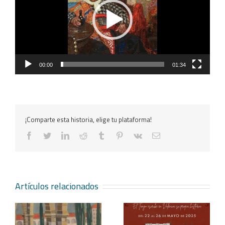
00:00
01:34
¡Comparte esta historia, elige tu plataforma!
facebook
twitter
linkedin
reddit
tumblr
pinterest
vk
Correo
electrónico
Artículos relacionados